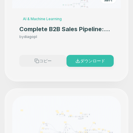
AI & Machine Learning
Complete B2B Sales Pipeline:
Apollo Lead Gen, Mailgun
by
diagopl
Outreach & AI Reply
Management
コピー
ダウンロード