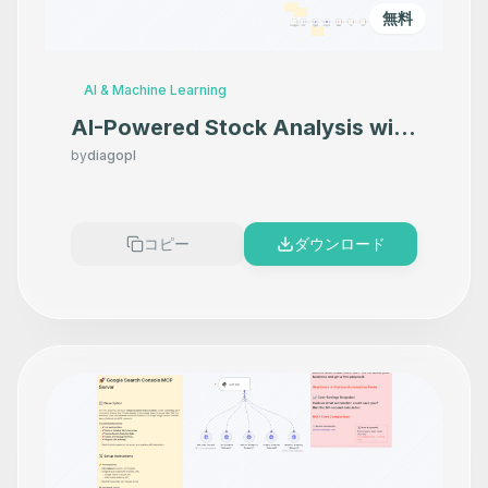
無料
AI & Machine Learning
AI-Powered Stock Analysis with
Danelfin, TwelveData and Alpha
by
diagopl
Vantage
コピー
ダウンロード