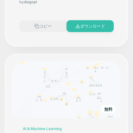
Automation with GPT,
by
diagopl
LangChain & Smart Routing
コピー
ダウンロード
無料
AI & Machine Learning