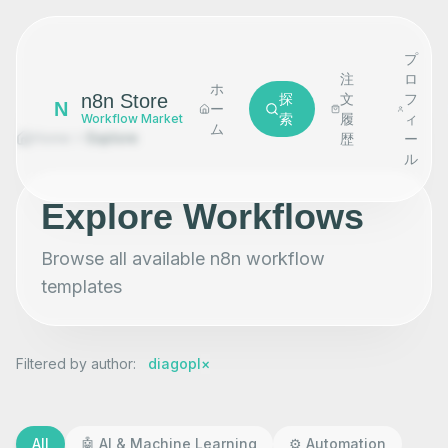
プ
注
ロ
ホ
n8n Store
探
文
フ
N
ー
索
履
ィ
Workflow Market
ム
Home
Explore
歴
ー
ル
Explore Workflows
Browse all available n8n workflow
templates
Filtered by author
:
diagopl
×
All
🤖
AI & Machine Learning
⚙️
Automation