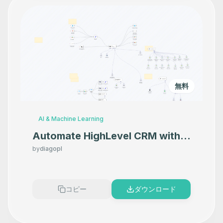
無料
AI & Machine Learning
Automate HighLevel CRM with
GPT-5, Knowledge Retrieval &
by
diagopl
Document Context
コピー
ダウンロード