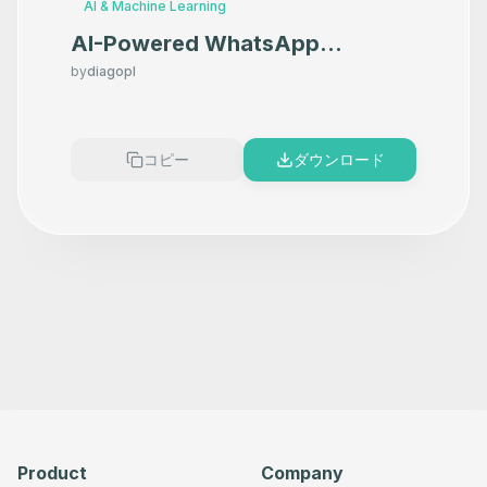
AI & Machine Learning
AI-Powered WhatsApp
Customer Service with GPT-4,
by
diagopl
Smart Routing & Knowledge
Base
コピー
ダウンロード
Product
Company