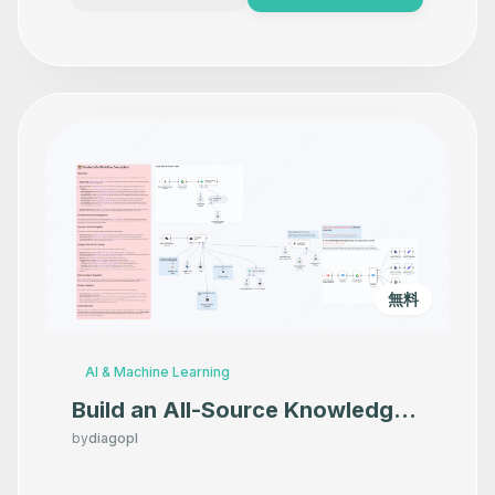
無料
AI & Machine Learning
Build an All-Source Knowledge
Assistant with Claude, RAG,
by
diagopl
Perplexity, and Drive