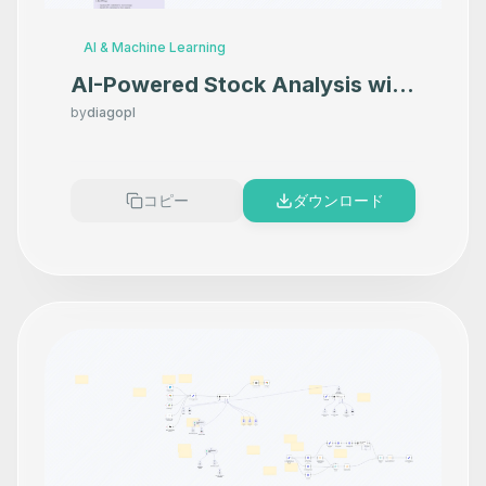
AI & Machine Learning
AI-Powered Stock Analysis with
AI Scoring and Gmail Report
by
diagopl
Delivery
コピー
ダウンロード