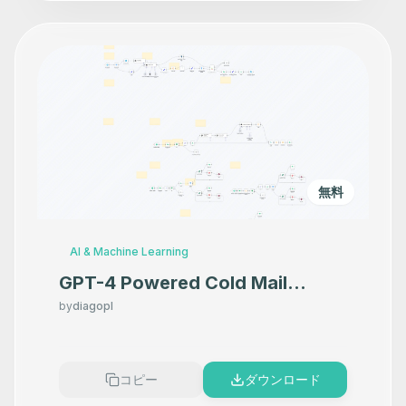
無料
AI & Machine Learning
GPT-4 Powered Cold Mail
Workflow with Fully Tailored 3-
by
diagopl
Email Follow-Ups
コピー
ダウンロード