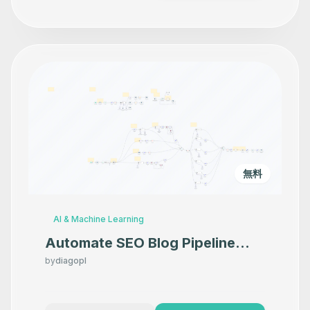
無料
AI & Machine Learning
Automate SEO Blog Pipeline
from Keywords to WordPress
by
diagopl
with GPT-5 & fal.ai Images