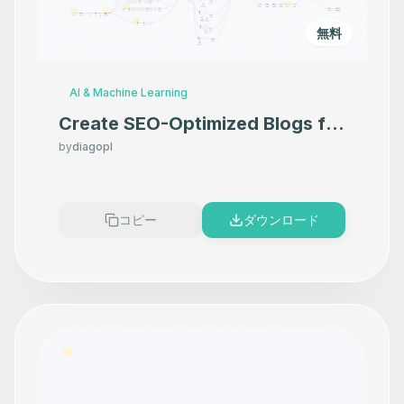
無料
AI & Machine Learning
Create SEO-Optimized Blogs for
WordPress with Perplexity &
by
diagopl
GPT, Keywords & Media
コピー
ダウンロード