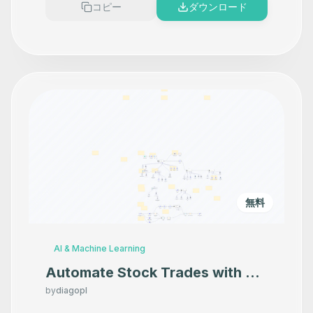
コピー
ダウンロード
無料
AI & Machine Learning
Automate Stock Trades with AI-
Driven Technical Analysis &
by
diagopl
Alpaca Trading