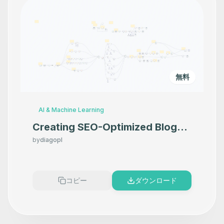
無料
AI & Machine Learning
Creating SEO-Optimized Blogs
for WordPress Using Specific
by
diagopl
Tools
コピー
ダウンロード