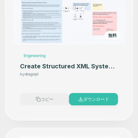
無料
Engineering
Create Structured XML System
Messages for AI Agents with
by
diagopl
Claude 4 Sonnet
コピー
ダウンロード