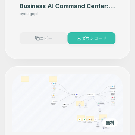
Business AI Command Center:
Modular Agents for Google
by
diagopl
Workspace, Vector Search &
Multi-Channel Reports
コピー
ダウンロード
無料