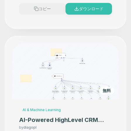
コピー
ダウンロード
無料
AI & Machine Learning
AI-Powered HighLevel CRM
Automation with GPT and MCP
by
diagopl