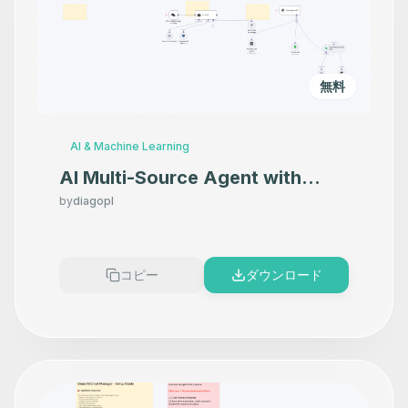
無料
AI & Machine Learning
AI Multi-Source Agent with
GPT-4, Perplexity Search,
by
diagopl
Supabase and Google Sheets
コピー
ダウンロード