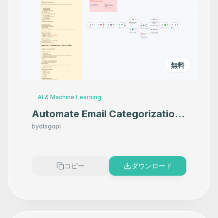
無料
AI & Machine Learning
Automate Email Categorization
& Response Generation with
by
diagopl
Gmail & GPT-4
コピー
ダウンロード