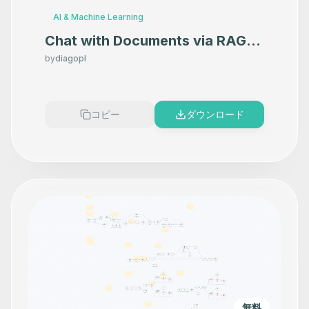
AI & Machine Learning
Chat with Documents via RAG:
Google Drive to GPT-5 with
by
diagopl
Supabase Vector Database
コピー
ダウンロード
無料