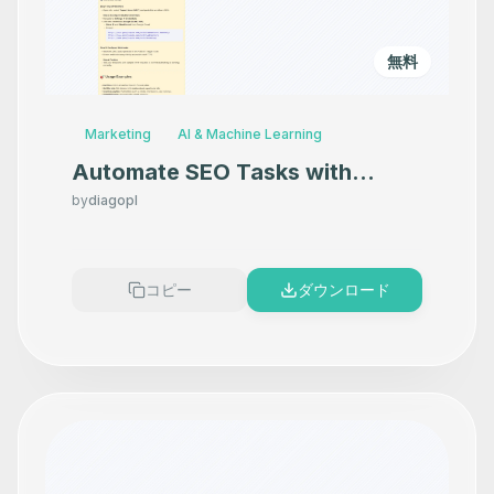
無料
Marketing
AI & Machine Learning
Automate SEO Tasks with
Google Search Console & AI via
by
diagopl
MCP Server
コピー
ダウンロード