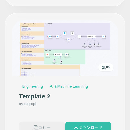
無料
Engineering
AI & Machine Learning
Template 2
by
diagopl
コピー
ダウンロード