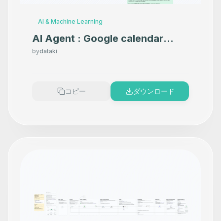
AI & Machine Learning
AI Agent : Google calendar
assistant using OpenAI
by
dataki
コピー
ダウンロード