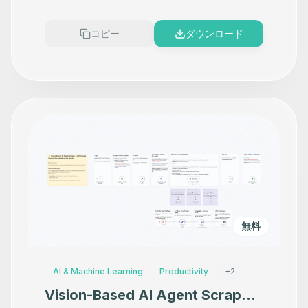
コピー
ダウンロード
無料
AI & Machine Learning
Productivity
+
2
Vision-Based AI Agent Scraper