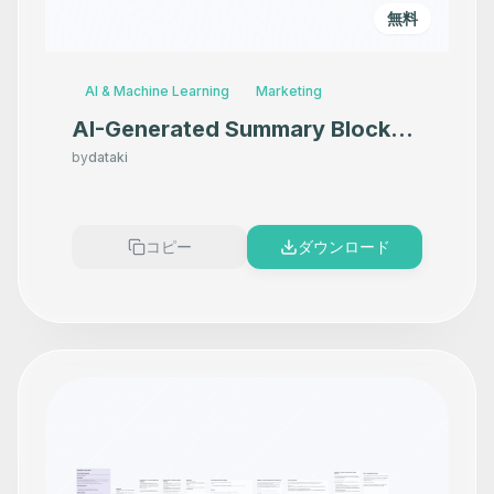
無料
AI & Machine Learning
Marketing
AI-Generated Summary Block
for WordPress Posts - with
by
dataki
OpenAI, WordPress, Google
Sheets & Slack
コピー
ダウンロード