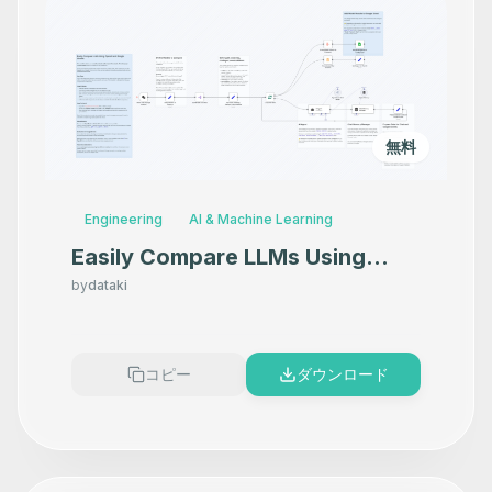
無料
Engineering
AI & Machine Learning
Easily Compare LLMs Using
OpenAI and Google Sheets
by
dataki
コピー
ダウンロード