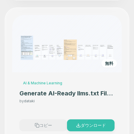
無料
AI & Machine Learning
Generate AI-Ready llms.txt Files
from Screaming Frog Website
by
dataki
Crawls
コピー
ダウンロード