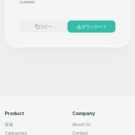
- with Google Sheets,
by
dataki
ScrapingBee, and Gemini
コピー
ダウンロード
Product
Company
探索
About Us
Categories
Contact