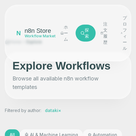
プ
注
ロ
ホ
n8n Store
探
文
フ
N
ー
索
履
ィ
Workflow Market
ム
Home
Explore
歴
ー
ル
Explore Workflows
Browse all available n8n workflow
templates
Filtered by author
:
dataki
×
All
🤖
AI & Machine Learning
⚙️
Automation