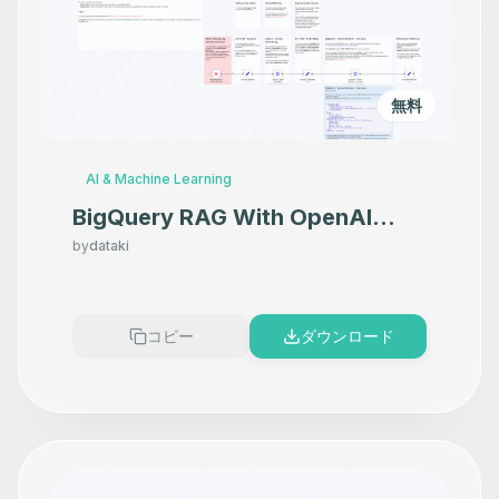
無料
AI & Machine Learning
BigQuery RAG With OpenAI
Embedding
by
dataki
コピー
ダウンロード