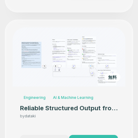
無料
Engineering
AI & Machine Learning
Reliable Structured Output from
AI Agent Without the
by
dataki
Structured Output Parser - with
OpenAI & Switch node