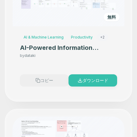
無料
AI & Machine Learning
Productivity
+
2
AI-Powered Information
Monitoring with OpenAI, Google
by
dataki
Sheets, Jina AI and Slack
コピー
ダウンロード