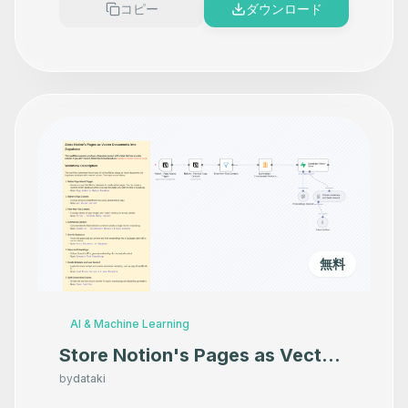
コピー
ダウンロード
無料
AI & Machine Learning
Store Notion's Pages as Vector
Documents into Supabase with
by
dataki
OpenAI